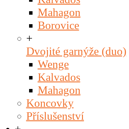
Mahagon
Borovice
+
Dvojité garnýže (duo)
Wenge
Kalvados
Mahagon
Koncovky
Příslušenství
+