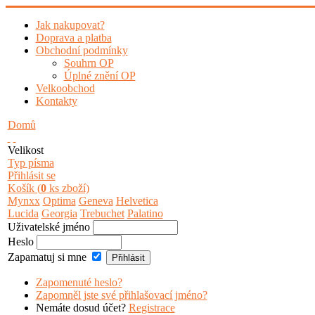
Jak nakupovat?
Doprava a platba
Obchodní podmínky
Souhrn OP
Úplné znění OP
Velkoobchod
Kontakty
Domů
Velikost
Typ písma
Přihlásit se
Košík (
0
ks zboží)
Mynxx
Optima
Geneva
Helvetica
Lucida
Georgia
Trebuchet
Palatino
Uživatelské jméno
Heslo
Zapamatuj si mne
Zapomenuté heslo?
Zapomněl jste své přihlašovací jméno?
Nemáte dosud účet?
Registrace