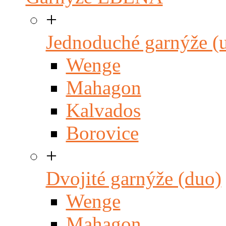
+
Jednoduché garnýže (
Wenge
Mahagon
Kalvados
Borovice
+
Dvojité garnýže (duo)
Wenge
Mahagon