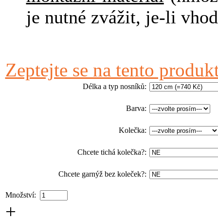
je nutné zvážit, je-li v
Zeptejte se na tento produk
Délka a typ nosníků
:
Barva
:
Kolečka
:
Chcete tichá kolečka?
:
Chcete garnýž bez koleček?
:
Množství:
+