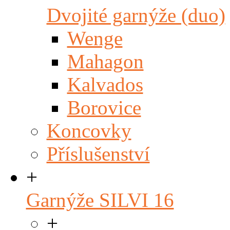
Dvojité garnýže (duo)
Wenge
Mahagon
Kalvados
Borovice
Koncovky
Příslušenství
+
Garnýže SILVI 16
+