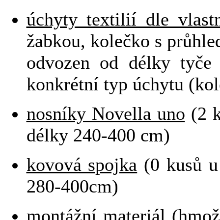
úchyty textilií dle vlas
žabkou, kolečko s průhle
odvozen od délky tyče
konkrétní typ úchytu (kol
nosníky Novella uno
(2 k
délky 240-400 cm)
kovová spojka
(0 kusů u
280-400cm)
montážní materiál
(hmož