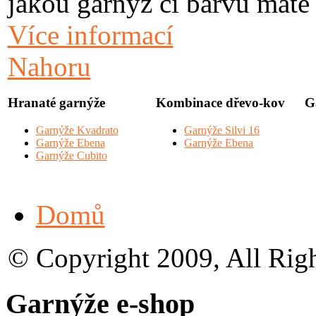
jakou garnýž či barvu máte
Více informací
Nahoru
Hranaté garnýže
Kombinace dřevo-kov
G
Garnýže Kvadrato
Garnýže Silvi 16
Garnýže Ebena
Garnýže Ebena
Garnýže Cubito
Domů
© Copyright 2009, All Rig
Garnýže e-shop