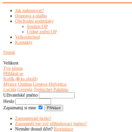
Jak nakupovat?
Doprava a platba
Obchodní podmínky
Souhrn OP
Úplné znění OP
Velkoobchod
Kontakty
Domů
Velikost
Typ písma
Přihlásit se
Košík (
0
ks zboží)
Mynxx
Optima
Geneva
Helvetica
Lucida
Georgia
Trebuchet
Palatino
Uživatelské jméno
Heslo
Zapamatuj si mne
Zapomenuté heslo?
Zapomněl jste své přihlašovací jméno?
Nemáte dosud účet?
Registrace