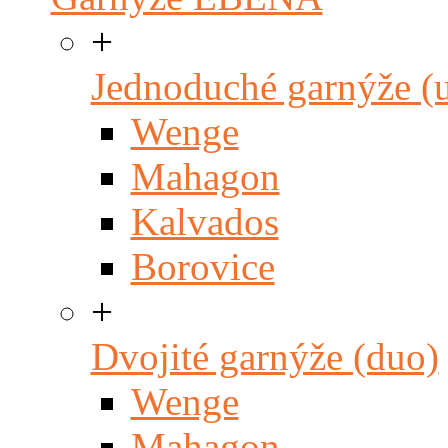
+
Jednoduché garnýže (
Wenge
Mahagon
Kalvados
Borovice
+
Dvojité garnýže (duo)
Wenge
Mahagon