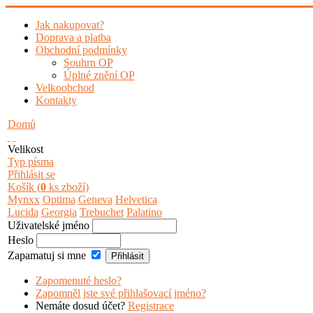
Jak nakupovat?
Doprava a platba
Obchodní podmínky
Souhrn OP
Úplné znění OP
Velkoobchod
Kontakty
Domů
Velikost
Typ písma
Přihlásit se
Košík (
0
ks zboží)
Mynxx
Optima
Geneva
Helvetica
Lucida
Georgia
Trebuchet
Palatino
Uživatelské jméno
Heslo
Zapamatuj si mne
Zapomenuté heslo?
Zapomněl jste své přihlašovací jméno?
Nemáte dosud účet?
Registrace