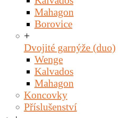
Kalvados
Mahagon
Borovice
+
Dvojité garnýže (duo)
Wenge
Kalvados
Mahagon
Koncovky
Příslušenství