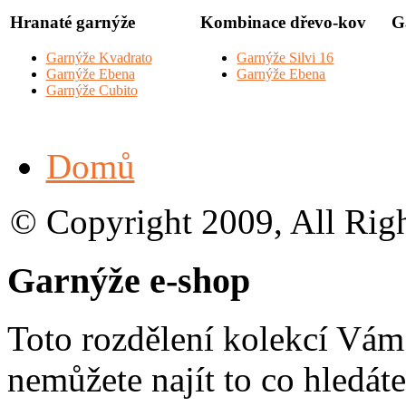
Hranaté garnýže
Kombinace dřevo-kov
G
Garnýže Kvadrato
Garnýže Silvi 16
Garnýže Ebena
Garnýže Ebena
Garnýže Cubito
Domů
© Copyright 2009, All Rig
Garnýže e-shop
Toto rozdělení kolekcí Vá
nemůžete najít to co hledáte