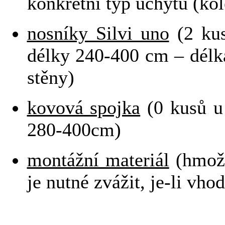
konkrétní typ úchytu (kol
nosníky Silvi uno
(2 kus
délky 240-400 cm – délka
stěny)
kovová spojka
(0 kusů u
280-400cm)
montážní materiál
(hmož
je nutné zvážit, je-li v