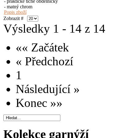
- praktické tiché obdélníčky
- matný chrom
Popis zboží
Zobrazit #
Výsledky 1 - 14 z 14
«« Začátek
« Předchozí
1
Následující »
Konec »»
Kolekce garnýží