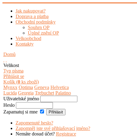
Jak nakupovat?
Doprava a platba
Obchodní podmínky
Souhrn OP
Úplné znění OP
Velkoobchod
Kontakty
Domů
Velikost
Typ písma
Přihlásit se
Košík (
0
ks zboží)
Mynxx
Optima
Geneva
Helvetica
Lucida
Georgia
Trebuchet
Palatino
Uživatelské jméno
Heslo
Zapamatuj si mne
Zapomenuté heslo?
Zapomněl jste své přihlašovací jméno?
Nemáte dosud účet?
Registrace