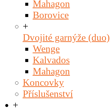
Mahagon
Borovice
+
Dvojité garnýže (duo)
Wenge
Kalvados
Mahagon
Koncovky
Příslušenství
+