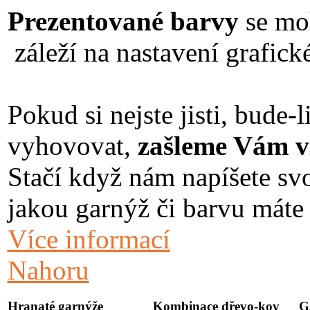
Prezentované barvy
se moh
záleží na nastavení grafické
Pokud si nejste jisti, bude
vyhovovat,
zašleme Vám vz
Stačí když nám napíšete svo
jakou garnýž či barvu máte
Více informací
Nahoru
Hranaté garnýže
Kombinace dřevo-kov
G