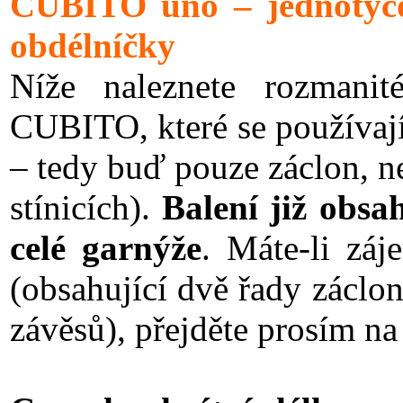
CUBITO uno – jednotyčo
obdélníčky
Níže naleznete rozmani
CUBITO, které se používají
– tedy buď pouze záclon, n
stínicích).
Balení již obsa
celé garnýže
. Máte-li zá
(obsahující dvě řady záclo
závěsů), přejděte prosím na