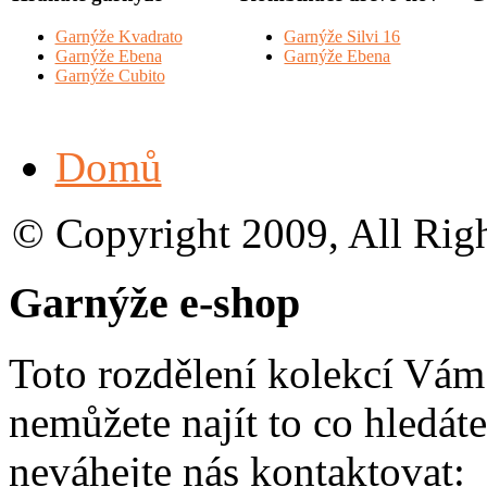
Garnýže Kvadrato
Garnýže Silvi 16
Garnýže Ebena
Garnýže Ebena
Garnýže Cubito
Domů
© Copyright 2009, All Rig
Garnýže e-shop
Toto rozdělení kolekcí Vá
nemůžete najít to co hledáte
neváhejte nás kontaktovat: