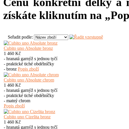
Cenu konkrétní délky a m
získáte kliknutím na „
Pop
Seřadit podle:
Cubito uno Absolute bronz
1 460 Kč
- hranatá garnýž s jednou tyčí
- praktické tiché obdélníčky
- bronz
Popis zboží
Cubito uno Absolute chrom
1 460 Kč
- hranatá garnýž s jednou tyčí
- praktické tiché obdélníčky
- matný chrom
Popis zboží
Cubito uno Cizelita bronz
1 460 Kč
- hranatá garnýž s jednou tyčí