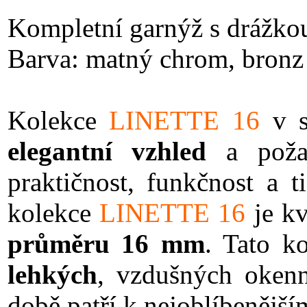
Kompletní garnýž s drážkou
Barva: matný chrom, bronz 
Kolekce
LINETTE
16
v s
elegantní vzhled
a požad
praktičnost, funkčnost a 
kolekce
LINETTE 16
je kv
průměru 16 mm
. Tato k
lehkých
, vzdušných oken
době patří k nejoblíbenější