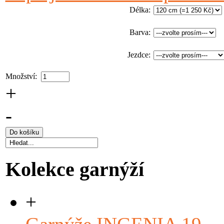
Délka
:
Barva
:
Jezdce
:
Množství:
+
-
Kolekce garnýží
+