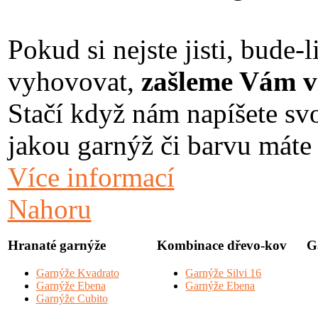
Pokud si nejste jisti, bude
vyhovovat,
zašleme Vám vz
Stačí když nám napíšete svo
jakou garnýž či barvu máte
Více informací
Nahoru
Hranaté garnýže
Kombinace dřevo-kov
G
Garnýže Kvadrato
Garnýže Silvi 16
Garnýže Ebena
Garnýže Ebena
Garnýže Cubito