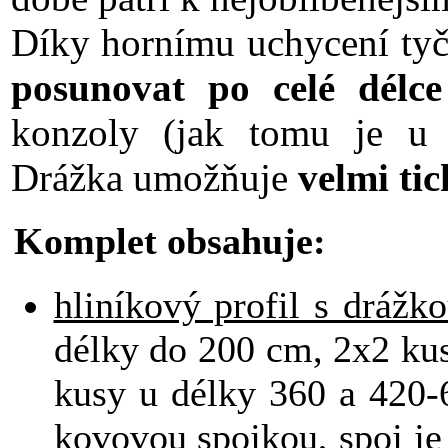
Díky hornímu uchycení ty
posunovat po celé délce
konzoly (jak tomu je u g
Drážka umožňuje
velmi ti
Komplet obsahuje:
hliníkový profil s dráž
délky do 200 cm, 2x2 ku
kusy u délky 360 a 420-
kovovou spojkou, spoj je