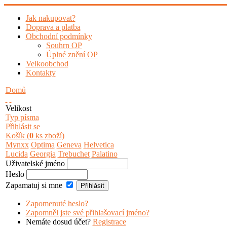
Jak nakupovat?
Doprava a platba
Obchodní podmínky
Souhrn OP
Úplné znění OP
Velkoobchod
Kontakty
Domů
Velikost
Typ písma
Přihlásit se
Košík (
0
ks zboží)
Mynxx
Optima
Geneva
Helvetica
Lucida
Georgia
Trebuchet
Palatino
Uživatelské jméno
Heslo
Zapamatuj si mne
Zapomenuté heslo?
Zapomněl jste své přihlašovací jméno?
Nemáte dosud účet?
Registrace