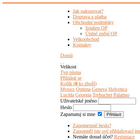
Jak nakupovat?
Doprava a platba
Obchodní podmínky
Souhrn OP
Úplné znění OP
Velkoobchod
Kontakty
Domů
Velikost
Typ písma
Přihlásit se
Košík (
0
ks zboží)
Mynxx
Optima
Geneva
Helvetica
Lucida
Georgia
Trebuchet
Palatino
Uživatelské jméno
Heslo
Zapamatuj si mne
Zapomenuté heslo?
Zapomněl jste své přihlašovací j
Nemáte dosud účet?
Registrace