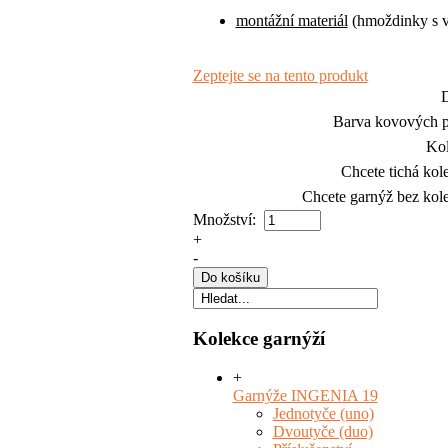
montážní materiál
(hmoždinky s
Zeptejte se na tento produkt
Barva kovových 
Ko
Chcete tichá kol
Chcete garnýž bez kol
Množství:
+
-
Kolekce garnýží
+
Garnýže INGENIA 19
Jednotyče (uno)
Dvoutyče (duo)