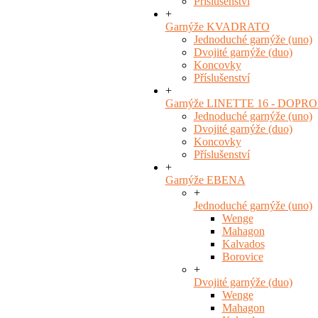
Příslušenství
+
Garnýže KVADRATO
Jednoduché garnýže (uno)
Dvojité garnýže (duo)
Koncovky
Příslušenství
+
Garnýže LINETTE 16 - DOPR
Jednoduché garnýže (uno)
Dvojité garnýže (duo)
Koncovky
Příslušenství
+
Garnýže EBENA
+
Jednoduché garnýže (uno)
Wenge
Mahagon
Kalvados
Borovice
+
Dvojité garnýže (duo)
Wenge
Mahagon