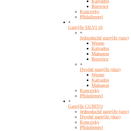
Kalvados
Borovice
Koncovky
Příslušenství
+
Garnýže SILVI 16
+
Jednoduché garnýže (uno)
Wenge
Kalvados
Mahagon
Borovice
+
Dvojité garnýže (duo)
Wenge
Kalvados
Mahagon
Koncovky
Příslušenství
+
Garnýže CUBITO
Jednoduché garnýže (uno)
Dvojité garnýže (duo)
Koncovky
Příslušenství