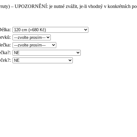
 vruty) – UPOZORNĚNÍ:
je nutné zvážit, je-li vhodný v konkrétních 
Délka
:
prvků
:
lečka
:
ečka?
:
eček?
: