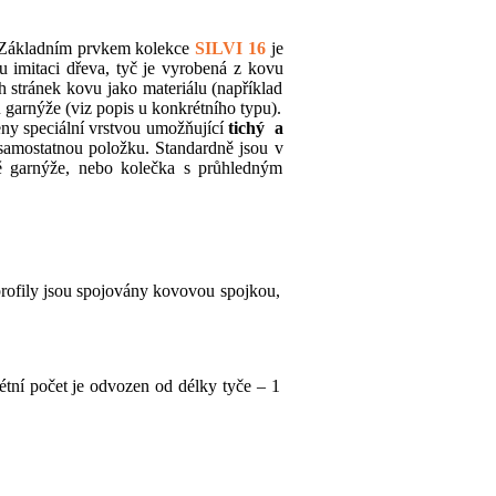
 Základním prvkem kolekce
SILVI 16
je
u imitaci dřeva, tyč je vyrobená z kovu
h stránek kovu jako materiálu (například
garnýže (viz popis u konkrétního typu).
eny speciální vrstvou umožňující
tichý a
o samostatnou položku. Standardně jsou v
vě garnýže, nebo kolečka s průhledným
rofily jsou spojovány kovovou spojkou,
ní počet je odvozen od délky tyče – 1