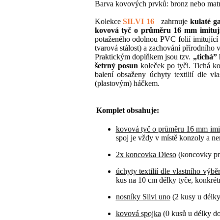
Barva kovových prvků: bronz nebo matn
Kolekce
SILVI 16
zahrnuje
kulaté g
kovová tyč o průměru 16 mm imitují
potaženého odolnou PVC folií imitující 
tvarová stálost) a zachování přírodního 
Praktickým doplňkem jsou tzv.
„tichá”
šetrný posun
koleček po tyči.
Tichá ko
balení obsaženy úchyty textilií dle 
(plastovým) háčkem.
Komplet obsahuje:
kovová tyč o průměru 16 mm imit
spoj je vždy v místě konzoly a nen
2x koncovka Dieso
(koncovky pro
úchyty textilií dle vlastního výbě
kus na 10 cm délky tyče, konkrétn
nosníky Silvi uno
(2 kusy u délk
kovová spojka
(0 kusů u délky d