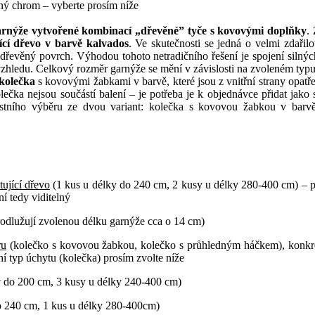
ý chrom – vyberte prosím níže
arnýže vytvořené kombinací „dřevěné” tyče s kovovými doplňky
.
cí dřevo v barvě
kalvados
.
Ve skutečnosti se jedná o velmi zdařilo
dřevěný povrch. Výhodou tohoto netradičního řešení je spojení silnýc
vzhledu.
Celkový rozměr garnýže se mění v závislosti na zvoleném typu 
 kolečka
s kovovými žabkami v barvě, které jsou z vnitřní strany opatř
lečka nejsou součástí balení – je potřeba je k objednávce přidat jak
vlastního výběru ze dvou variant: kolečka s kovovou žabkou v bar
ující dřevo
(1 kus u délky do 240 cm, 2 kusy u délky 280-400 cm) – p
í tedy viditelný
dlužují zvolenou délku garnýže cca o 14 cm)
ru
(kolečko s kovovou žabkou, kolečko s průhledným háčkem), konkrét
í typ úchytu (kolečka) prosím zvolte níže
y do 200 cm, 3 kusy u délky 240-400 cm)
o 240 cm, 1 kus u délky 280-400cm)