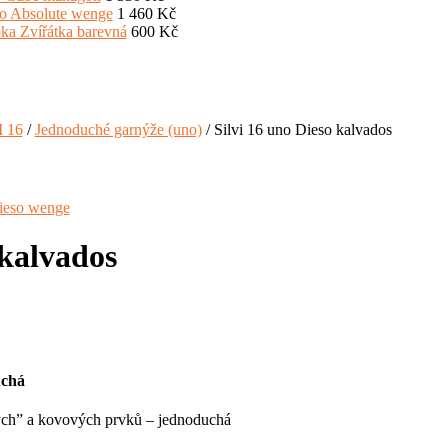
1 460 Kč
600 Kč
I 16
/
Jednoduché garnýže (uno)
/ Silvi 16 uno Dieso kalvados
Dieso wenge
 kalvados
uchá
ých” a kovových prvků – jednoduchá