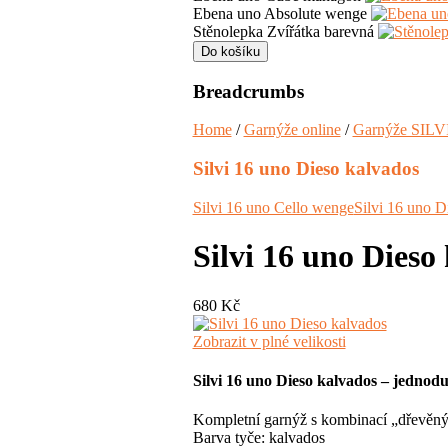
Ebena uno Absolute wenge
Stěnolepka Zvířátka barevná
Breadcrumbs
Home
/
Garnýže online
/
Garnýže SILV
Silvi 16 uno Dieso kalvados
Silvi 16 uno Cello wenge
Silvi 16 uno 
Silvi 16 uno Dieso
680 Kč
Zobrazit v plné velikosti
Silvi 16 uno Dieso kalvados – jednod
Kompletní garnýž s kombinací „dřevěn
Barva tyče: kalvados