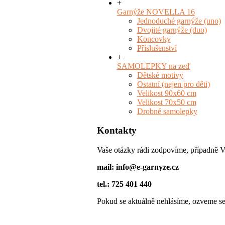
+
Garnýže NOVELLA 16
Jednoduché garnýže (uno)
Dvojité garnýže (duo)
Koncovky
Příslušenství
+
SAMOLEPKY na zeď
Dětské motivy
Ostatní (nejen pro děti)
Velikost 90x60 cm
Velikost 70x50 cm
Drobné samolepky
Kontakty
Vaše otázky rádi zodpovíme, případně 
mail: info@e-garnyze.cz
tel.: 725 401 440
Pokud se aktuálně nehlásíme, ozveme se